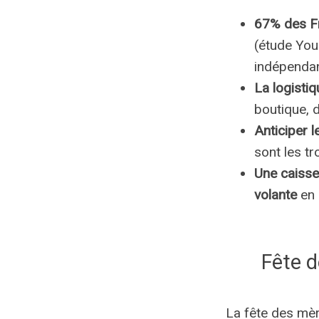
67% des Fr
(étude You
indépendan
La logisti
boutique, d
Anticiper 
sont les tr
Une caisse
volante
en 
Fête d
La fête des mè