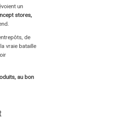
évoient un
oncept stores,
end.
entrepôts, de
a vraie bataille
oir
oduits, au bon
t