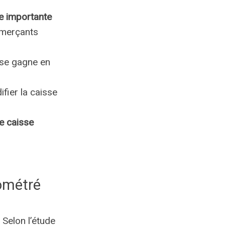
e importante
mmerçants
e se gagne en
ifier la caisse
e caisse
nométré
. Selon l’étude