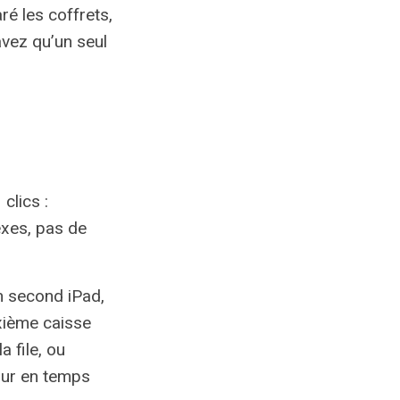
ré les coffrets,
avez qu’un seul
clics :
exes, pas de
 un second iPad,
xième caisse
 file, ou
our en temps