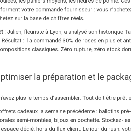
coulées, les paniers moyens, les heures de pointe. Ce
sforment votre commande fournisseur : vous n’achete
hetez sur la base de chiffres réels.
t :
Julien, fleuriste à Lyon, a analysé son historique Tac
 Résultat : il a commandé 30% de roses en plus et ant
compositions classiques. Zéro rupture, zéro stock do
Optimiser la préparation et le packa
 n’avez plus le temps d’assembler. Tout doit être prêt 
ffrets cadeaux la semaine précédente : ballotins pré
orales semi-montées, bijoux en pochette. Stockez-les
espace dédié, hors du flux client. Le jour du rush, vot