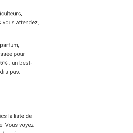
culteurs,
 vous attendez,
s parfum,
assée pour
5% : un best-
ndra pas.
s la liste de
ée. Vous voyez