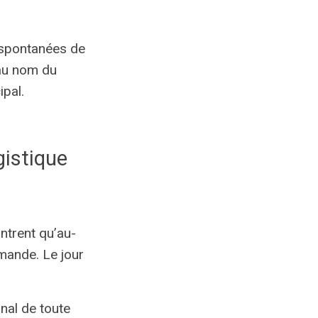
s spontanées de
 au nom du
ipal.
ogistique
ontrent qu’au-
mande. Le jour
final de toute