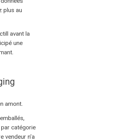
s données
z plus au
till avant la
icipé une
rmant.
ging
en amont.
-emballés,
 par catégorie
re vendeur n’a